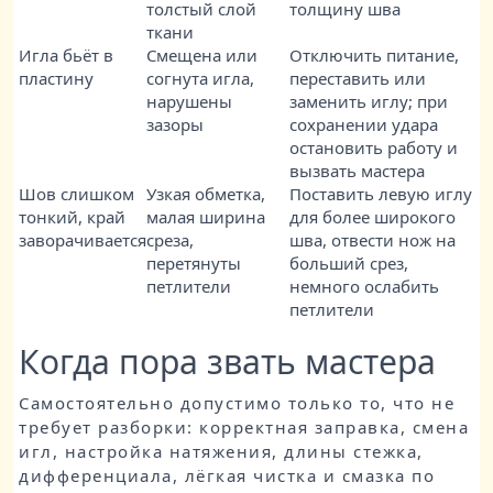
толстый слой
толщину шва
ткани
Игла бьёт в
Смещена или
Отключить питание,
пластину
согнута игла,
переставить или
нарушены
заменить иглу; при
зазоры
сохранении удара
остановить работу и
вызвать мастера
Шов слишком
Узкая обметка,
Поставить левую иглу
тонкий, край
малая ширина
для более широкого
заворачивается
среза,
шва, отвести нож на
перетянуты
больший срез,
петлители
немного ослабить
петлители
Когда пора звать мастера
Самостоятельно допустимо только то, что не
требует разборки: корректная заправка, смена
игл, настройка натяжения, длины стежка,
дифференциала, лёгкая чистка и смазка по