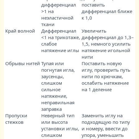
дифференциал
поставить
>1 на
дифференциал ближе
неэластичной
к 1,0
ткани
Край волной
Дифференциал
Увеличить
<1 на трикотаже,
дифференциал до 1,3–
слабое
1,5, немного усилить
натяжение иглы
натяжение игольной
нити
Обрывы нитей
Тупая или
Поставить новую
погнутая игла,
иглу, проверить путь
заусенцы,
нити по крючкам,
слишком
ослабить натяжение
сильное
на 1 деление
натяжение,
неправильная
заправка
Пропуски
Неверный тип
Заменить иглу на
стежков
или высота
подходящую по типу
установки иглы,
и номеру, ввести до
слишком
упора, уменьшить