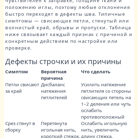
чувствителен к заправке, толщине ткани и
положению иглы, поэтому любые отклонения
быстро переходят в дефекты шва. Типичные
симптомы — свисающие петли, стянутый или
волнистый край, обрывы и пропуски. Таблица
ниже связывает каждый признак с причиной и
конкретным действием по настройке или
проверке.
Дефекты строчки и их причины
Симптом
Вероятная
Что сделать
причина
Петли свисают
Дисбаланс
Усилить натяжение
за край
натяжения
петлителя со стороны
петлителей
свисающих петель на
1–2 деления или чуть
ослабить
противоположный
Срез стянут в
Перетянута
Ослабить игольную
сборку
игольная нить,
нить, увеличить
короткий стежок,
длину стежка,