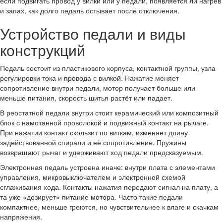
если подвигать провод у вилки или у педали, появляется ли нагрев
и запах, как долго педаль остывает после отключения.
Устройство педали и виды
конструкций
Педаль состоит из пластикового корпуса, контактной группы, узла
регулировки тока и провода с вилкой. Нажатие меняет
сопротивление внутри педали, мотор получает больше или
меньше питания, скорость шитья растёт или падает.
В реостатной педали внутри стоит керамический или композитный
блок с намотанной проволокой и подвижный контакт на рычаге.
При нажатии контакт скользит по виткам, изменяет длину
задействованной спирали и её сопротивление. Пружины
возвращают рычаг и удерживают ход педали предсказуемым.
Электронная педаль устроена иначе: внутри плата с элементами
управления, микровыключателем и электронной схемой
сглаживания хода. Контакты нажатия передают сигнал на плату, а
та уже «дозирует» питание мотора. Часто такие педали
компактнее, меньше греются, но чувствительнее к влаге и скачкам
напряжения.