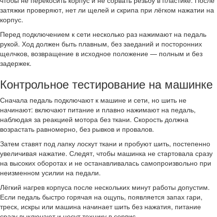
затяжки проверяют, нет ли щелей и скрипа при лёгком нажатии на
корпус.
Перед подключением к сети несколько раз нажимают на педаль
рукой. Ход должен быть плавным, без заеданий и посторонних
щелчков, возвращение в исходное положение — полным и без
задержек.
Контрольное тестирование на машинке
Сначала педаль подключают к машине и сети, но шить не
начинают: включают питание и плавно нажимают на педаль,
наблюдая за реакцией мотора без ткани. Скорость должна
возрастать равномерно, без рывков и провалов.
Затем ставят под лапку лоскут ткани и пробуют шить, постепенно
увеличивая нажатие. Следят, чтобы машинка не стартовала сразу
на высоких оборотах и не останавливалась самопроизвольно при
неизменном усилии на педали.
Лёгкий нагрев корпуса после нескольких минут работы допустим.
Если педаль быстро горячая на ощупь, появляется запах гари,
треск, искры или машина начинает шить без нажатия, питание
сразу выключают и несут технику в сервис.