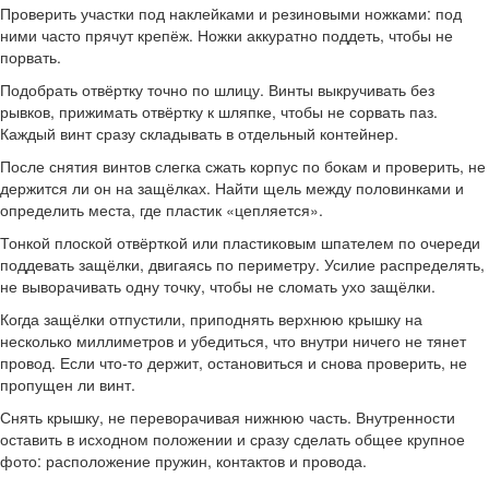
Проверить участки под наклейками и резиновыми ножками: под
ними часто прячут крепёж. Ножки аккуратно поддеть, чтобы не
порвать.
Подобрать отвёртку точно по шлицу. Винты выкручивать без
рывков, прижимать отвёртку к шляпке, чтобы не сорвать паз.
Каждый винт сразу складывать в отдельный контейнер.
После снятия винтов слегка сжать корпус по бокам и проверить, не
держится ли он на защёлках. Найти щель между половинками и
определить места, где пластик «цепляется».
Тонкой плоской отвёрткой или пластиковым шпателем по очереди
поддевать защёлки, двигаясь по периметру. Усилие распределять,
не выворачивать одну точку, чтобы не сломать ухо защёлки.
Когда защёлки отпустили, приподнять верхнюю крышку на
несколько миллиметров и убедиться, что внутри ничего не тянет
провод. Если что‑то держит, остановиться и снова проверить, не
пропущен ли винт.
Снять крышку, не переворачивая нижнюю часть. Внутренности
оставить в исходном положении и сразу сделать общее крупное
фото: расположение пружин, контактов и провода.