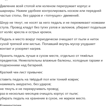
Давление всей стопой или коленом перегружает корпус и
шарниры. Нажим удобнее контролировать носком или передней
частью стопы, без ударов и «топчущих» движений.
Шнур не тянут, не носят за него педаль и не пережимают ножками
стула. Провод кладут без тугих узлов и заломов, убирают подальше
от колёс кресла и острых кромок.
Педаль и место вокруг периодически очищают от пыли и ниток
сухой тряпкой или кистью. Попавший внутрь мусор ухудшает
контакт и ускоряет нагрев.
Хранить педаль лучше в сухом месте, отдельно от тяжёлых
предметов. Нежелательны влажные балконы, холодные гаражи и
подоконники над батареей.
Краткий чек-лист привычек:
ставить педаль на твёрдый пол или тонкий коврик;
нажимать аккуратно, без ударов;
не тянуть и не перекручивать провод;
раз в несколько месяцев очищать корпус от пыли;
убирать педаль на хранение в сухое, не жаркое место.
Комментарии