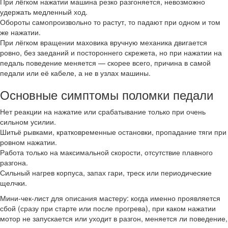
При лёгком нажатии машина резко разгоняется, невозможно
удержать медленный ход.
Обороты самопроизвольно то растут, то падают при одном и том
же нажатии.
При лёгком вращении маховика вручную механика двигается
ровно, без заеданий и постороннего скрежета, но при нажатии на
педаль поведение меняется — скорее всего, причина в самой
педали или её кабеле, а не в узлах машины.
Основные симптомы поломки педали
Нет реакции на нажатие или срабатывание только при очень
сильном усилии.
Шитьё рывками, кратковременные остановки, пропадание тяги при
ровном нажатии.
Работа только на максимальной скорости, отсутствие плавного
разгона.
Сильный нагрев корпуса, запах гари, треск или периодические
щелчки.
Мини‑чек‑лист для описания мастеру: когда именно проявляется
сбой (сразу при старте или после прогрева), при каком нажатии
мотор не запускается или уходит в разгон, меняется ли поведение,