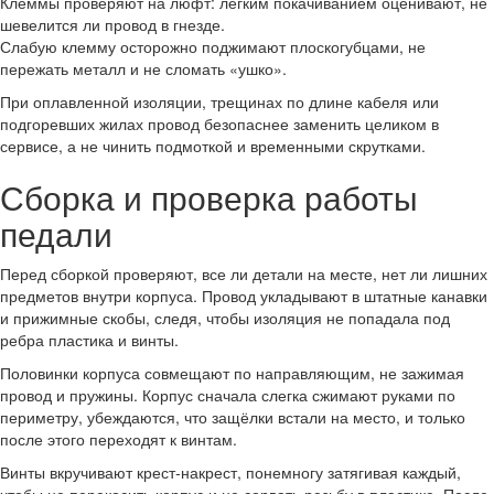
Клеммы проверяют на люфт: лёгким покачиванием оценивают, не
шевелится ли провод в гнезде.
Слабую клемму осторожно поджимают плоскогубцами, не
пережать металл и не сломать «ушко».
При оплавленной изоляции, трещинах по длине кабеля или
подгоревших жилах провод безопаснее заменить целиком в
сервисе, а не чинить подмоткой и временными скрутками.
Сборка и проверка работы
педали
Перед сборкой проверяют, все ли детали на месте, нет ли лишних
предметов внутри корпуса. Провод укладывают в штатные канавки
и прижимные скобы, следя, чтобы изоляция не попадала под
ребра пластика и винты.
Половинки корпуса совмещают по направляющим, не зажимая
провод и пружины. Корпус сначала слегка сжимают руками по
периметру, убеждаются, что защёлки встали на место, и только
после этого переходят к винтам.
Винты вкручивают крест‑накрест, понемногу затягивая каждый,
чтобы не перекосить корпус и не сорвать резьбу в пластике. После