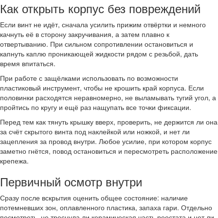
Как открыть корпус без повреждений
Если винт не идёт, сначала усилить прижим отвёртки и немного
качнуть её в сторону закручивания, а затем плавно к
отвертыванию. При сильном сопротивлении остановиться и
капнуть каплю проникающей жидкости рядом с резьбой, дать
время впитаться.
При работе с защёлками использовать по возможности
пластиковый инструмент, чтобы не крошить край корпуса. Если
половинки расходятся неравномерно, не выламывать тугий угол, а
пройтись по кругу и ещё раз нащупать все точки фиксации.
Перед тем как тянуть крышку вверх, проверить, не держится ли она
за счёт скрытого винта под наклейкой или ножкой, и нет ли
зацепления за провод внутри. Любое усилие, при котором корпус
заметно гнётся, повод остановиться и пересмотреть расположение
крепежа.
Первичный осмотр внутри
Сразу после вскрытия оценить общее состояние: наличие
потемневших зон, оплавленного пластика, запаха гари. Отдельно
посмотреть, не треснула ли керамическая часть реостата и нет ли