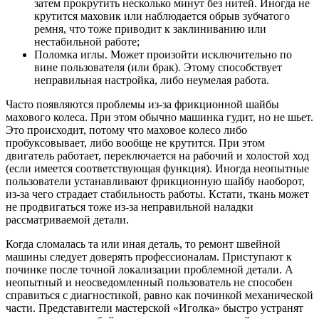
затем прокрутить несколько минут без нитей. Иногда не
крутится маховик или наблюдается обрыв зубчатого
ремня, что тоже приводит к заклиниванию или
нестабильной работе;
Поломка иглы. Может произойти исключительно по
вине пользователя (или брак). Этому способствует
неправильная настройка, либо неумелая работа.
Часто появляются проблемы из-за фрикционной шайбы
махового колеса. При этом обычно машинка гудит, но не шьет.
Это происходит, потому что маховое колесо либо
пробуксовывает, либо вообще не крутится. При этом
двигатель работает, переключается на рабочий и холостой ход
(если имеется соответствующая функция). Иногда неопытные
пользователи устанавливают фрикционную шайбу наоборот,
из-за чего страдает стабильность работы. Кстати, ткань может
не продвигаться тоже из-за неправильной наладки
рассматриваемой детали.
Когда сломалась та или иная деталь, то ремонт швейной
машины следует доверять профессионалам. Приступают к
починке после точной локализации проблемной детали. А
неопытный и неосведомленный пользователь не способен
справиться с диагностикой, равно как починкой механической
части. Представители мастерской «Иголка» быстро устранят