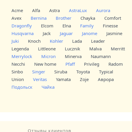
Acme
Alfa
Astra
AstraLux
Aurora
Avex
Bernina
Brother
Chayka
Comfort
Dragonfly
Elcom
Elna
Family
Finesse
Husqvarna
Jack
Jaguar
Janome
Jasmine
Juki
Knoch
Kohler
Lada
Leader
Legenda
Littleone
Lucznik
Malva
Merritt
Merrylock
Micron
Minerva
Naumann
Necchi
New home
Pfaff
Privileg
Radom
Sinbo
Singer
Siruba
Toyota
Typical
Union
Veritas
Yamata
Zoje
Аврора
Подольск
Чайка
Отзывы клиентов