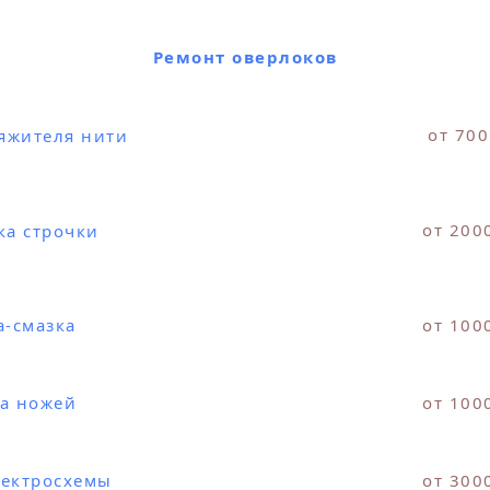
Ремонт оверлоков
от 700
яжителя нити
от 200
ка строчки
а-смазка
от 100
а ножей
от 100
лектросхемы
от 300