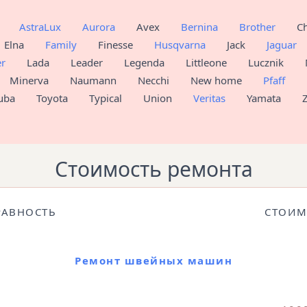
AstraLux
Aurora
Avex
Bernina
Brother
C
Elna
Family
Finesse
Husqvarna
Jack
Jaguar
er
Lada
Leader
Legenda
Littleone
Lucznik
Minerva
Naumann
Necchi
New home
Pfaff
uba
Toyota
Typical
Union
Veritas
Yamata
Стоимость ремонта
РАВНОСТЬ
СТОИМ
Ремонт швейных машин