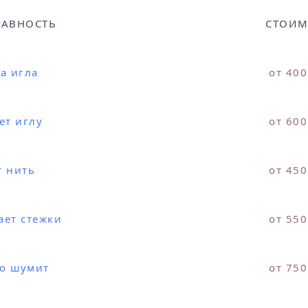
РАВНОСТЬ
СТОИМ
а игла
от 400
ет иглу
от 600
т нить
от 450
ает стежки
от 550
о шумит
от 750