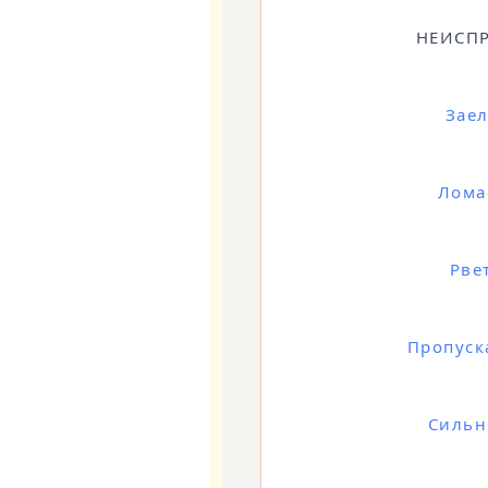
НЕИСП
Заел
Лома
Рве
Пропуск
Сильн