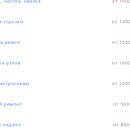
 чистка, смазка
от 100
а строчки
от 130
а ремня
от 150
ка узлов
от 100
лектросхемы
от 200
й ремонт
от 500
т педали
от 800