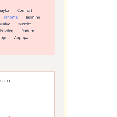
hayka
Comfort
Janome
Jasmine
Malva
Merritt
Privileg
Radom
Zoje
Аврора
ОСТЬ