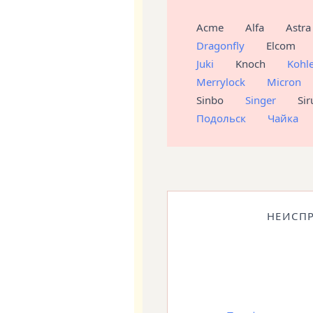
Acme
Alfa
Astra
Dragonfly
Elcom
Juki
Knoch
Kohl
Merrylock
Micron
Sinbo
Singer
Sir
Подольск
Чайка
НЕИСП