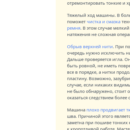
отремонтировать тонкие и х
Тяжелый ход машины. В боль
поможет
чистка и смазка
тех
ремня
. В этом случае мелки
натяжения не сложная операц
Обрыв верхней нити
. При п
очередь нужно исключить ни
Дальше проверяется игла. Он
быть ровной, не иметь повре
все в порядке, а нитки прод
пластину. Возможно, зазубри
случае, если никаких видим
не было обнаружено, стоит о
оказаться следствием более
Машина
плохо продвигает т
шва. Причиной этого являет
заметна при пошиве тонких 
к кропотливой работе. Маст