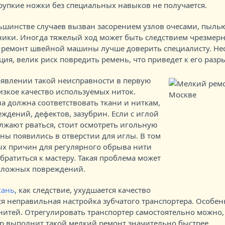
рупкие ножки без специальных навыков не получается.
шинстве случаев вызван засорением узлов очесами, пылью
ники. Иногда тяжелый ход может быть следствием чрезмер
й ремонт швейной машины лучше доверить специалисту. Нес
ия, велик риск повредить ремень, что приведет к его разр
оявлении такой неисправности в первую
зкое качество используемых ниток.
а должна соответствовать ткани и ниткам,
ждений, дефектов, зазубрин. Если с иглой
олжают рваться, стоит осмотреть игольную
ны появились в отверстии для иглы. В том
ых причин для регулярного обрыва нити
братиться к мастеру. Такая проблема может
 сложных повреждений.
кань
, как следствие, ухудшается качество
ся неправильная настройка зубчатого транспортера. Особен
нитей. Отрегулировать транспортер самостоятельно можно
ер выполнит такой мелкий ремонт значительно быстрее.