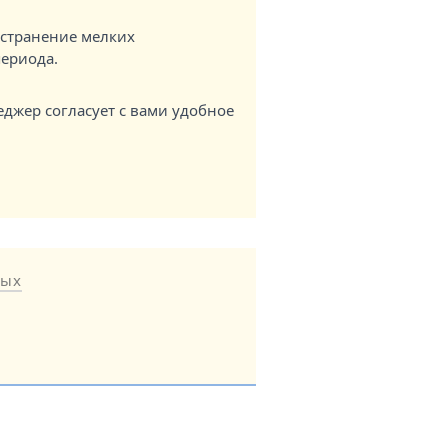
странение мелких
периода.
еджер согласует с вами удобное
ных