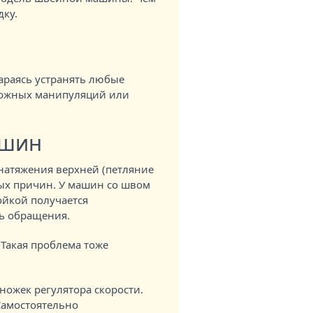
дку.
тараясь устранять любые
ложных манипуляций или
ашин
 натяжения верхней (петляние
ных причин. У машин со швом
ойкой получается
нь обращения.
Такая проблема тоже
ножек регулятора скорости.
 Самостоятельно